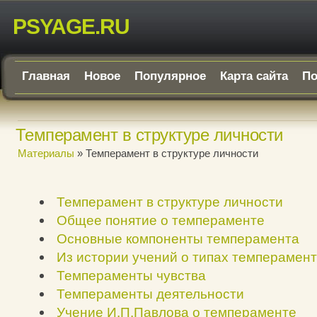
PSYAGE.RU
Главная
Новое
Популярное
Карта сайта
По
Темперамент в структуре личности
Материалы
» Темперамент в структуре личности
Темперамент в структуре личности
Общее понятие о темпераменте
Основные компоненты темперамента
Из истории учений о типах темперамен
Темпераменты чувства
Темпераменты деятельности
Учение И.П.Павлова о темпераменте