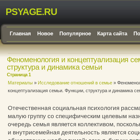
PSYAGE.RU
Главная
Новое
Популярное
Карта сайта
По
Феноменология и концептуализация се
структура и динамика семьи
Страница 1
Материалы
»
Исследование отношений в семье
» Феноменол
концептуализация семьи. Функции, структура и динамика с
Отечественная социальная психология рассма
малую группу со специфическим целевым наз
очередь семья является коллективом, посколь
и внутрисемейная деятельность является соц