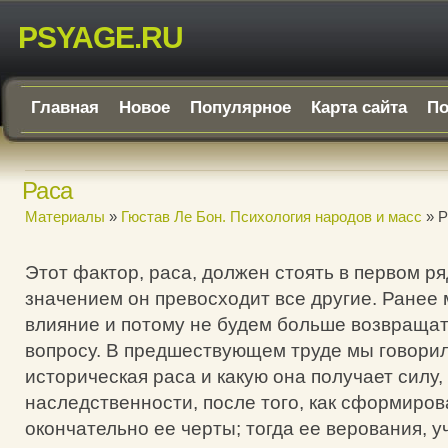
PSYAGE.RU
Главная
Новое
Популярное
Карта сайта
По
Раса
Материалы
»
Гюстав Ле Бон. Психология народов и масс
» Р
Этот фактор, раса, должен стоять в первом ряд
значением он превосходит все другие. Ранее 
влияние и потому не будем больше возвращат
вопросу. В предшествующем труде мы говорили
историческая раса и какую она получает силу,
наследственности, после того, как сформиро
окончательно ее черты; тогда ее верования, 