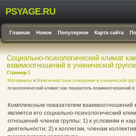
PSYAGE.RU
Главная
Новое
Популярное
Карта сайта
По
Социально-психологический климат как
взаимоотношений в ученической групп
Страница 1
Материалы
»
Межличностные отношения в ученической гру
психологический климат как показатель взаимоотношений в 
Комплексным показателем взаимоотношений в
является его социально-психологический кли
отношений членов группы: 1) к условиям и ха
деятельности; 2) к коллегам, членам коллектива