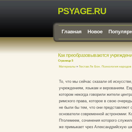
PSYAGE.RU
Главная
Новое
Популяр
Как преобразовываются учреждения
Страница 5
Материалы
»
Гюстав Ле Бон. Психология народов 
То, что мы сейчас сказали об искусств
учреждениям, языкам и верованиям. Евр
котором некогда говорили жители центр
римского права, которое в свою очеред
не были бы тем, что они представляют 
основатели современной астрономии: Ко
Птолемеем, сочинения которого служил
же примыкает чрез Александрийскую шк