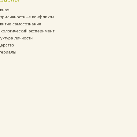
вная
триличностные конфликты
витие самосознания
хологический эксперимент
уктура личности
ерство
териалы