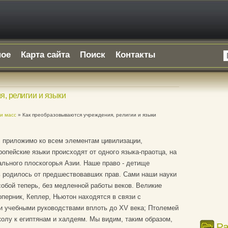
ное
Карта сайта
Поиск
Контакты
, религии и языки
и масс
» Как преобразовываются учреждения, религии и языки
е, приложимо ко всем элементам цивилизации,
опейские языки происходят от одного языка-праотца, на
ального плоскогорья Азии. Наше право - детище
ь родилось от предшествовавших прав. Сами наши науки
собой теперь, без медленной работы веков. Великие
перник, Кеплер, Ньютон находятся в связи с
и учебными руководствами вплоть до XV века; Птолемей
олу к египтянам и халдеям. Мы видим, таким образом,
Р