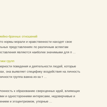
мейно-брачных отношений
 нормы морали и нравственности находят свое
льных представлениях по различным аспектам
еставления являются наиболее значимыми для п ...
ики групп
мерности поведения и деятельности людей, которые
ах, она выявляет специфику воздействия на личность
чности группа важна из-за т ...
клонность к образованию сверхценных идей, влияющих
ими и односторонними интересами, недоверчивые и
нием и эгоцентризмом, упорные ...