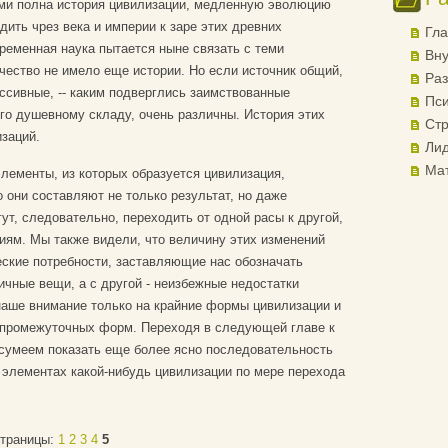
ми полна история цивилизации, медленную эволюцию
ить чрез века и империи к заре этих древних
Гла
ременная наука пытается ныне связать с теми
Вну
ество не имело еще истории. Но если источник общий,
Раз
ессивные, -- каким подверглись заимствованные
Пси
го душевному складу, очень различны. История этих
Стр
заций.
Лид
Ма
элементы, из которых образуется цивилизация,
 они составляют не только результат, но даже
ут, следовательно, переходить от одной расы к другой,
иям. Мы также видели, что величину этих изменений
еские потребности, заставляющие нас обозначать
чные вещи, а с другой - неизбежные недостатки
аше внимание только на крайние формы цивилизации и
промежуточных форм. Переходя в следующей главе к
сумеем показать еще более ясно последовательность
элементах какой-нибудь цивилизации по мере перехода
траницы:
1
2
3
4
5