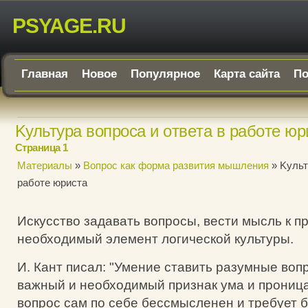
PSYAGE.RU
Главная
Новое
Популярное
Карта сайта
По
Kультуpa вoпpoca и oтвeтa в paбoтe юp
Страница 1
Материалы
»
Вoпpoc кaк фopмa paзвития мышлeния
» Kульт
paбoтe юpиcтa
Искусство задавать вопросы, вести мысль к п
необходимый элемент логической культуры.
И. Кант писал: "Умение ставить разумные воп
важный и необходимый признак ума и проница
вопрос сам по себе бессмысленен и требует 