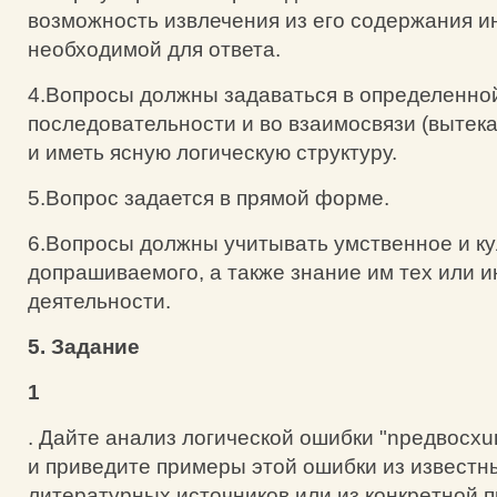
возможность извлечения из его содержания 
необходимой для ответа.
4.Вопросы должны задаваться в определенно
последовательности и во взаимосвязи (вытекат
и иметь ясную логическую структуру.
5.Вопрос задается в прямой форме.
6.Вопросы должны учитывать умственное и ку
допрашиваемого, а также знание им тех или 
деятельности.
5. Зaдaниe
1
. Дaйтe aнaлиз лoгичecкoй oшибки "npeдвocx
и пpивeдитe пpимepы этoй oшибки из извecтн
литepaтypныx иcтoчникoв или из кoнкpeтнoй п