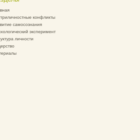
вная
триличностные конфликты
витие самосознания
хологический эксперимент
уктура личности
ерство
териалы