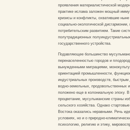
проявления материалистической модерни
практике ислама заложен мощный иммун
кризисы и конфликты, охватившие ныне
социально-экологической дисгармонии,
потребительским развитием. Такие сист
полутрадиционных полуиндустриалъных 
государственного устройства.
Подавляющее большинство мусульманск
перенаселенностью городов и плодород
вынужденными миграциями, монокультур
ориентацией промышленности, функцио
индустриальных производств, быстрым
водно-земельных, продовольственных и
положено еще в колониальную эпоху. В
процветание, мусульманские страны из
сельского хозяйства. Однако стартовые
Востока оказались неравными. Речь ид
условиях, но и о природно-климатичес
психологию, религию и этику, мировоспр