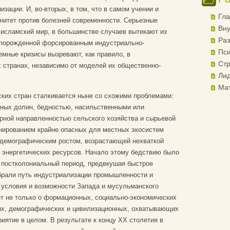
зации. И, во-вторых, в том, что в самом учении и
Гла
итет против болезней современности. Серьезные
Вну
 исламский мир, в большинстве случаев вытекают из
Раз
 порожденной форсированным индустриально-
Пси
емные кризисы вызревают, как правило, в
Стр
странах, независимо от моделей их общественно-
Лид
Ма
их стран сталкивается ныне со схожими проблемами:
ных долин, бедностью, насильственными или
ной направленностью сельского хозяйства и сырьевой
нированием крайне опасных для местных экосистем
 демографическим ростом, возрастающей нехваткой
 энергетических ресурсов. Начало этому бедствию было
 постколониальный период, предвкушая быстрое
брали путь индустриализации промышленности и
 условия и возможности Запада и мусульманского
ет не только о формационных, социально-экономических
ких, демографических и цивилизационных, охватывающих
иятие в целом. В результате к концу XX столетия в