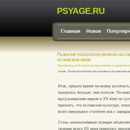
PSYAGE.RU
Главная
Новое
Популяр
Развитие психологии религии на с
исламском мире
Материалы
»
История возникновения и развития 
этапе. Психологическая обстановка в исламском м
Итак, пришло время по-иному взглянуть
оказалось больше, чем плюсов. По-нов
мусульманским миром в XX веке по сут
признать, что исламская культура, ока
всего минувшего столетия она с завидн
Столь непоколебимая позиция объясняет
течение всего XX века пришлось прочув