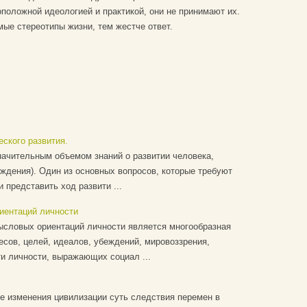
оположной идеологией и практикой, они не принимают их.
ые стереотипы жизни, тем жестче ответ.
ского развития.
начительным объемом знаний о развитии человека,
ождения). Один из основных вопросов, которые требуют
 представить ход развити ...
иентаций личности
ысловых ориентаций личности является многообразная
есов, целей, идеалов, убеждений, мировоззрения,
и личности, выражающих социал ...
е изменения цивилизации суть следствия перемен в