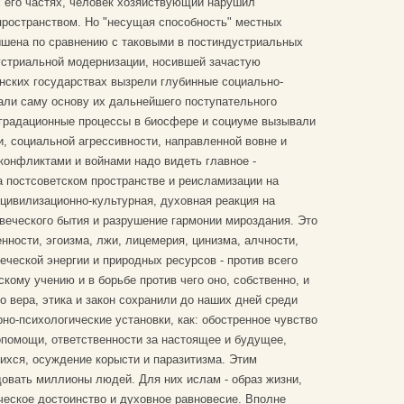
х его частях, человек хозяйствующий нарушил
ространством. Но "несущая способность" местных
ышена по сравнению с таковыми в постиндустриальных
устриальной модернизации, носившей зачастую
ских государствах вызрели глубинные социально-
али саму основу их дальнейшего поступательного
еградационные процессы в биосфере и социуме вызывали
, социальной агрессивности, направленной вовне и
конфликтами и войнами надо видеть главное -
 постсоветском пространстве и реисламизации на
 цивилизационно-культурная, духовная реакция на
веческого бытия и разрушение гармонии мироздания. Это
нности, эгоизма, лжи, лицемерия, цинизма, алчности,
ческой энергии и природных ресурсов - против всего
кому учению и в борьбе против чего оно, собственно, и
 вера, этика и закон сохранили до наших дней среди
но-психологические установки, как: обостренное чувство
опомощи, ответственности за настоящее и будущее,
ихся, осуждение корысти и паразитизма. Этим
овать миллионы людей. Для них ислам - образ жизни,
еское достоинство и духовное равновесие. Вполне