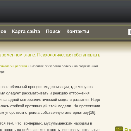
ное
Карта сайта
Поиск
Контакты
овременном этапе. Психологическая обстановка в
психологии религии
» Развитие психологии религии на современном
ире
 на глобальный процесс модернизации, где минусов
ому следует рассматривать и реакцию отторжения
и западной материалистической модели развития. Надо
залась стойкой противницей этой модели. На протяжении
ым упорством строила собственную альтернативу[19].
ся тем, что, во-первых, мусульманским народам в
Р
ствовать на себе всю жестокость, все разрушительные