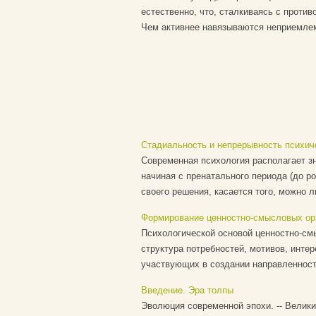
естественно, что, сталкиваясь с против
Чем активнее навязываются неприемлем
Стадиальность и непрерывность психиче
Современная психология располагает з
начиная с пренатального периода (до р
своего решения, касается того, можно ли
Формирование ценностно-смысловых ор
Психологической основой ценностно-см
структура потребностей, мотивов, интер
участвующих в создании направленност
Введение. Эра толпы
Эволюция современной эпохи. -- Велики