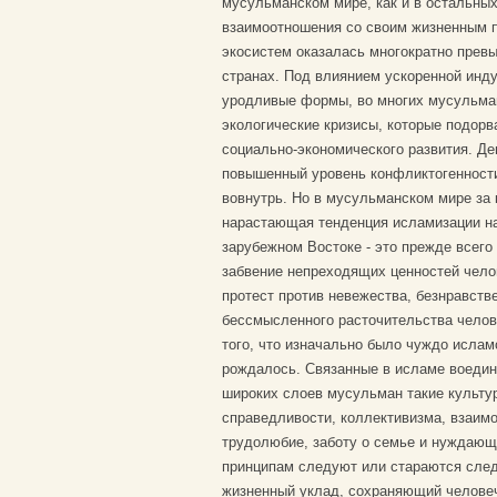
мусульманском мире, как и в остальны
взаимоотношения со своим жизненным п
экосистем оказалась многократно прев
странах. Под влиянием ускоренной инд
уродливые формы, во многих мусульман
экологические кризисы, которые подорв
социально-экономического развития. Д
повышенный уровень конфликтогенности
вовнутрь. Но в мусульманском мире за 
нарастающая тенденция исламизации на
зарубежном Востоке - это прежде всего
забвение непреходящих ценностей чело
протест против невежества, безнравстве
бессмысленного расточительства челове
того, что изначально было чуждо исламс
рождалось. Связанные в исламе воедино
широких слоев мусульман такие культур
справедливости, коллективизма, взаим
трудолюбие, заботу о семье и нуждающ
принципам следуют или стараются след
жизненный уклад, сохраняющий человеч