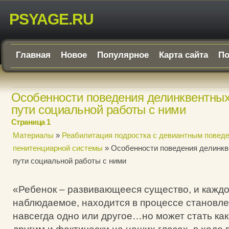
PSYAGE.RU
Главная
Новое
Популярное
Карта сайта
По
Особенности поведения делинквентных
пути социальной работы с ними
Страница 1
Материалы
»
Реабилитация подростка с девиантным поведе
пенитенциарной системы
» Особенности поведения делинкв
пути социальной работы с ними
«Ребенок – развивающееся существо, и каждо
наблюдаемое, находится в процессе становле
навсегда одно или другое…но может стать как 