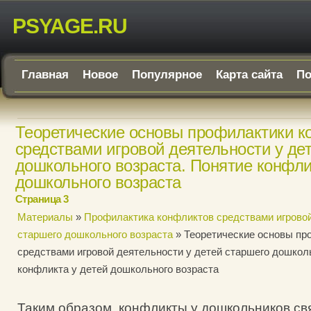
PSYAGE.RU
Главная
Новое
Популярное
Карта сайта
По
Теоретические основы профилактики к
средствами игровой деятельности у де
дошкольного возраста. Понятие конфли
дошкольного возраста
Страница 3
Материалы
»
Профилактика конфликтов средствами игровой
старшего дошкольного возраста
» Теоретические основы пр
средствами игровой деятельности у детей старшего дошколь
конфликта у детей дошкольного возраста
Таким образом, конфликты у дошкольников св