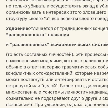
не только убивать и осуществлять вклад в уби
организовывать в интересах этого зловещего
структуру своего “я”, все аспекты своего пове
Удвоение
отличается от традиционных конце
“расщепленного” сознания
и
“расщепленных” психологических систем
(то есть составных личностей). Эти процессы
пожизненными моделями, которые начинаются
обычно в ответ на серию травматических соб
конфликтных отождествлений, которые незрел
может постигнуть или интегрировать и остать
нетронутой или “целой”. Более того, диссоци
множественные «системы личности» индивид
сознательно не подозревают друг о друге и с
независимо. При удвоении, однако, две «личн