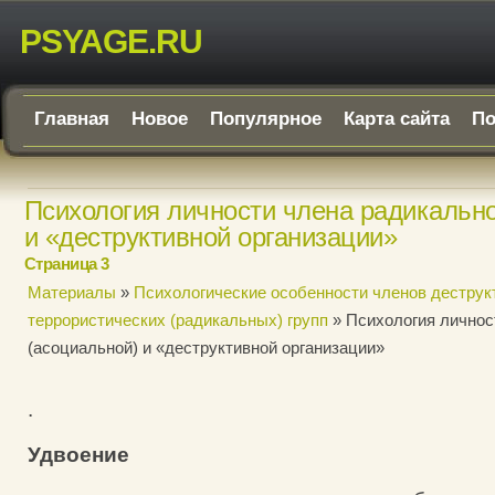
PSYAGE.RU
Главная
Новое
Популярное
Карта сайта
По
Психология личности члена радикально
и «деструктивной организации»
Страница 3
Материалы
»
Психологические особенности членов деструк
террористических (радикальных) групп
» Психология личнос
(асоциальной) и «деструктивной организации»
.
Удвоение