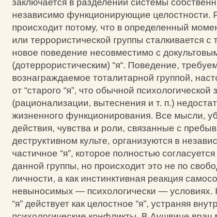
заключается в разделении системы собственно
независимо функционирующие целостности. 
происходит потому, что в определенный момен
или террористической группы сталкивается с т
новое поведение несовместимо с докультовы
(дотеррористическим) “я“. Поведение, требуе
вознаграждаемое тоталитарной группой, наст
от “старого “я”, что обычной психологической
(рационализации, вытеснения и т. п.) недоста
жизненного функционирования. Все мысли, у
действия, чувства и роли, связанные с пребы
деструктивном культе, организуются в незави
частичное “я”, которое полностью согласуетс
данной группы, но происходит это не по своб
личности, а как инстинктивная реакция самос
невыносимых — психологически — условиях. 
“я” действует как целостное “я”, устраняя вну
психологические конфликты. В Аушвице врач 