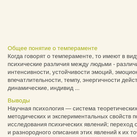
Общее понятие о темпераменте
Когда говорят о темпераменте, то имеют в ви
психические различия между людьми - различи
интенсивности, устойчивости эмоций, эмоци
впечатлительности, темпу, энергичности дейс
динамические, индивид ...
Выводы
Научная психология — система теоретических
методических и экспериментальных свойств п
исследования психических явлений; переход 
и разнородного описания этих явлений к их т