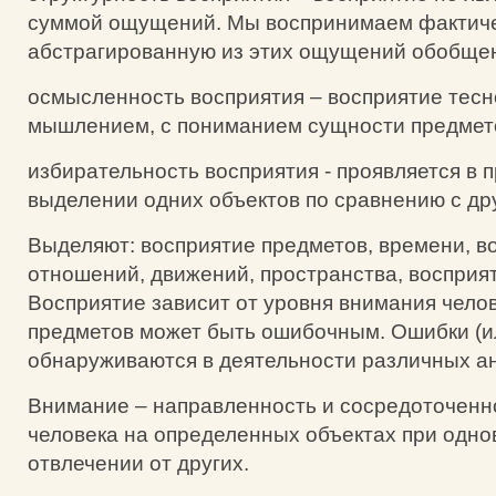
суммой ощущений. Мы воспринимаем фактич
абстрагированную из этих ощущений обобщен
осмысленность восприятия – восприятие тесн
мышлением, с пониманием сущности предмет
избирательность восприятия - проявляется в
выделении одних объектов по сравнению с др
Выделяют: восприятие предметов, времени, в
отношений, движений, пространства, восприят
Восприятие зависит от уровня внимания чело
предметов может быть ошибочным. Ошибки (и
обнаруживаются в деятельности различных а
Внимание – направленность и сосредоточенн
человека на определенных объектах при одн
отвлечении от других.