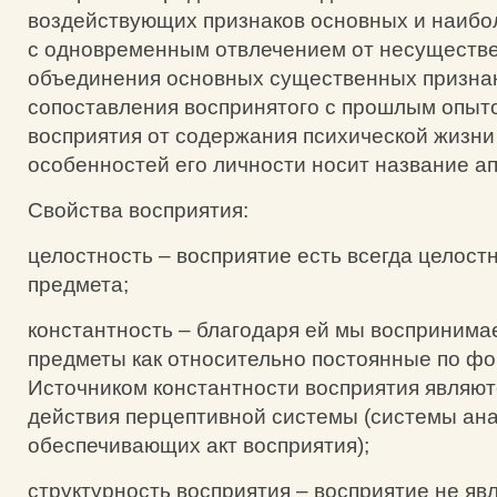
воздействующих признаков основных и наибо
с одновременным отвлечением от несуществе
объединения основных существенных признак
сопоставления воспринятого с прошлым опыт
восприятия от содержания психической жизни 
особенностей его личности носит название а
Свойства восприятия:
целостность – восприятие есть всегда целост
предмета;
константность – благодаря ей мы восприним
предметы как относительно постоянные по форм
Источником константности восприятия являют
действия перцептивной системы (системы ан
обеспечивающих акт восприятия);
структурность восприятия – восприятие не яв