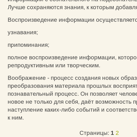
Лучше сохраняются знания, к которым добавл
Воспроизведение информации осуществляется
узнавания;
припоминания;
полное воспроизведение информации, которо
репродуктивным или творческим.
Воображение - процесс создания новых образ
преобразования материала прошлых восприя
познавательный процесс. Он позволяет челове
новое не только для себя, даёт возможность 
наступление каких-либо событий и соответств
к ним.
Страницы:
1
2