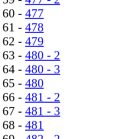
60 -
477
61 -
478
62 -
479
63 -
480 - 2
64 -
480 - 3
65 -
480
66 -
481 - 2
67 -
481 - 3
68 -
481
69 -
482 - 2